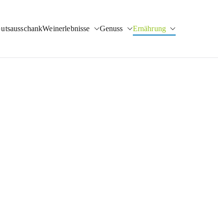
utsausschank
Weinerlebnisse
Genuss
Ernährung