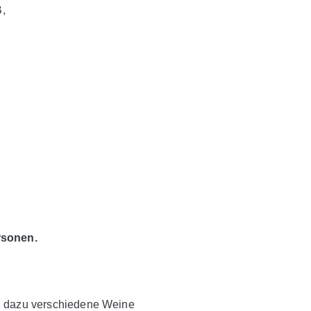
B,
rsonen.
n dazu verschiedene Weine