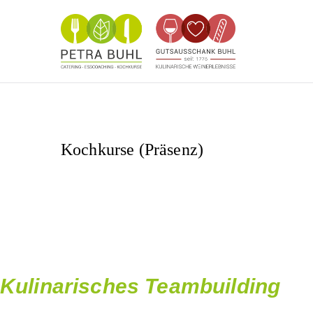
Weing
Das kulinarische
Kochkurse (Präsenz)
Kulinarisches Teambuilding